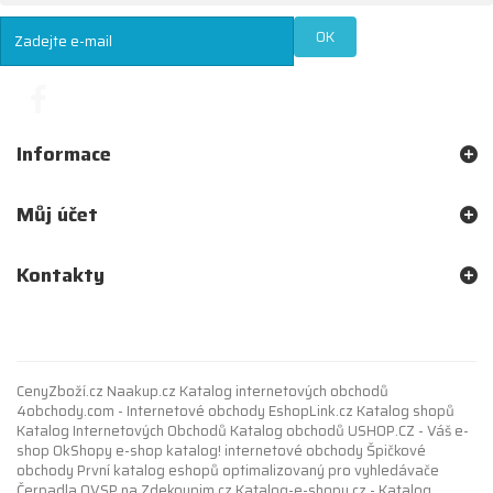
OK
Informace
Můj účet
Kontakty
CenyZboží.cz
Naakup.cz
Katalog internetových obchodů
4obchody.com - Internetové obchody
EshopLink.cz
Katalog shopů
Katalog Internetových Obchodů
Katalog obchodů
USHOP.CZ - Váš e-
shop
OkShopy e-shop katalog!
internetové obchody
Špičkové
obchody
První
katalog eshopů
optimalizovaný pro vyhledávače
Čerpadla OVSP
na
Zdekoupim.cz
Katalog-e-shopu.cz - Katalog