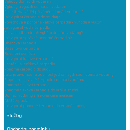
Výhody domácích vodáren
Výhody a využití domácích vodáren
Co je třeba vědět při výběru domácí vodárny?
Jak vybírat čerpadla do studny?
Povrchová a ponorná kalová čerpadla - výhody a využití
Jak vybírat vodní čerpadla
Co radí odborníci při výběru domácí vodárny?
Jak vybrat správné ponorné čerpadlo?
Oběhová čerpadla
Bazénová čerpadla
Reverzní osmóza
Jak vybrat kalové čerpadlo?
Fontány a jezírková čerpadla
Ponorné čerpadlo do sudu
Jaká je životnost a odolnost jednotlivých částí domácí vodárny
5 tipů pro správné čerpadlo i domácí vodárnu
Ponorná tlaková čerpadla
Ponorná tlaková čerpadla do vrtů a studní
Domácí vodárny s frekvenčním měničem
AKU čerpadla
Jak vybrat ponorné čerpadlo do vrtané studny
Služby
Obchodní podmínky