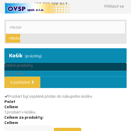
Zavolejte nám:
+420 702 288 047
Přihlásit se
Hledat
Košík
(prázdný)
Žádné produkty
0 Kč
Celkem
K pokladně
Produkt byl úspěšně přidán do nákupního košíku
Počet
Celkem
1 produkt v košíku.
Celkem za produkty:
Celkem