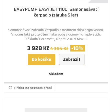
EASYPUMP EASY JET 1100, Samonasávací
čerpadlo (záruka 5 let)
Samonasávací zahradní čerpadla s motorem chlazeným vodou.
Vhodné také pro zvýšení tlaku vody v domovních aplikacích.
Základní Parametry Napětí 230 V Max....
3 928 Kč
-10%
4 364 Kč
Do košíku
Zobrazit
Skladem
Přidat na seznam přání