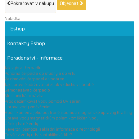
Pokračovat v nákupu
Objednat
Nabídka
Eshop
Kontakty Eshop
Poradenství - informace
Jak vybrat čerpadlo
Ponorná čerpadla do studny a do vrtu
Zazimování čerpadel a vodáren
Jak správně udržovat přetlak vzduchu v nádobě
Samonasávací čerpadlo
Mechanická ucpávka
Proč dezinfikovat vodu pomocí UV záření
Úprava vody změkčením
Vodní kámen a jeho odstranění pomocí magnetické úpravny Krafting
Úprava vody magnetickým polem - změkčení vody
Účinky tvrdé vody
Reverzní osmóza, základní informace o technologii
Co vše z vody odstraní uhlíkový filtr?