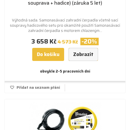
souprava + hadice) (záruka 5 let)
Výhodná sada. Samonasávací zahradní čerpadla včetně sací
soupravy hadicového setu pro okamžité použití Samonasávací
zahradní čerpadla s motorem chlazeným...
3 658 Kč
-20%
4 573 Kč
Do košíku
Zobrazit
obvykle 2-5 pracovních dní
Přidat na seznam přání