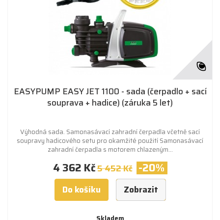
EASYPUMP EASY JET 1100 - sada (čerpadlo + sací
souprava + hadice) (záruka 5 let)
Výhodná sada. Samonasávací zahradní čerpadla včetně sací
soupravy hadicového setu pro okamžité použití Samonasávací
zahradní čerpadla s motorem chlazeným...
4 362 Kč
-20%
5 452 Kč
Do košíku
Zobrazit
Skladem