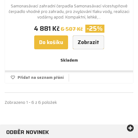
Samonasávací zahradní čerpadla Samonasávací vícestupňové
čerpadlo vhodné pro zahradu, pro zvyšování tlaku vody, realizaci
vodárny apod. Kompaktní, lehké,...
4 881 Kč
-25%
6 507 Kč
Do košíku
Zobrazit
Skladem
Přidat na seznam přání
Zobrazeno 1 – 6 z 6 položek
ODBĚR NOVINEK