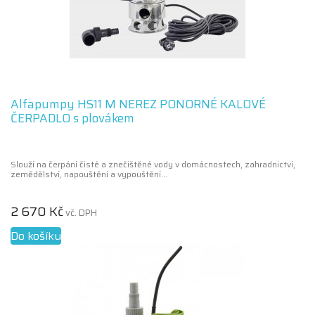
Alfapumpy HS11 M NEREZ PONORNÉ KALOVÉ
ČERPADLO s plovákem
Slouží na čerpání čisté a znečištěné vody v domácnostech, zahradnictví,
zemědělství, napouštění a vypouštění...
2 670 Kč
vč. DPH
Do košíku