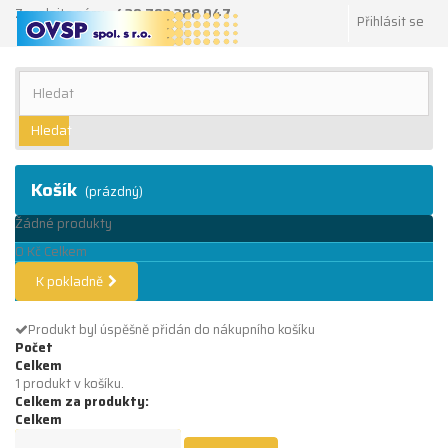
Zavolejte nám:
+420 702 288 047
Přihlásit se
Hledat
Košík
(prázdný)
Žádné produkty
0 Kč
Celkem
K pokladně
Produkt byl úspěšně přidán do nákupního košíku
Počet
Celkem
1 produkt v košíku.
Celkem za produkty:
Celkem