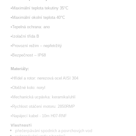
•
Maximální teplota tekutiny 35°C
•
Maximální okolní teplota 40°C
•
Tepelná ochrana: ano
•
Izolační třída B
•
Provozní režim – nepřetržitý
•
Bezpečnost – IP68
Materiály:
•
Hřídel a rotor: nerezová ocel AISI 304
•
Oběžné kolo: noryl
•
Mechanická ucpávka: keramika/uhl
í
•
Rychlost otáčení motoru: 2850RMP
•
Napájecí kabel - 10m H07-RNF
Vlastnosti
přečerpávání spodních a povrchových vod