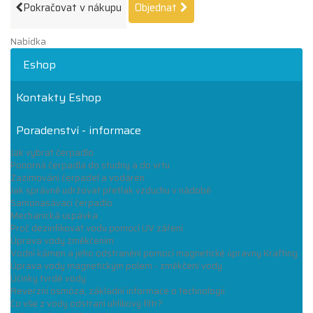
Pokračovat v nákupu
Objednat
Nabídka
Eshop
Kontakty Eshop
Poradenství - informace
Jak vybrat čerpadlo
Ponorná čerpadla do studny a do vrtu
Zazimování čerpadel a vodáren
Jak správně udržovat přetlak vzduchu v nádobě
Samonasávací čerpadlo
Mechanická ucpávka
Proč dezinfikovat vodu pomocí UV záření
Úprava vody změkčením
Vodní kámen a jeho odstranění pomocí magnetické úpravny Krafting
Úprava vody magnetickým polem - změkčení vody
Účinky tvrdé vody
Reverzní osmóza, základní informace o technologii
Co vše z vody odstraní uhlíkový filtr?