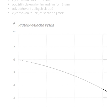
vyčerpávání vody z bazénů
použití k dekorativním vodním fontánám
odvodňování zalitých sklepů
vyčerpávání z úzkých šachet a jímek