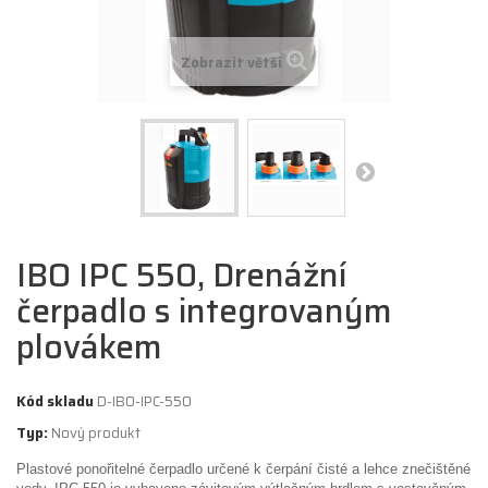
Zobrazit větší
IBO IPC 550, Drenážní
čerpadlo s integrovaným
plovákem
Kód skladu
D-IBO-IPC-550
Typ:
Nový produkt
Plastové ponořitelné čerpadlo určené k čerpání čisté a lehce znečištěné