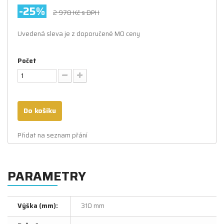
-25%
2 978 Kč
s DPH
Uvedená sleva je z doporučené MO ceny
Počet
Do košíku
Přidat na seznam přání
PARAMETRY
Výška (mm):
310 mm