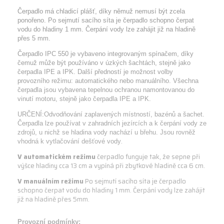
Čerpadlo má chladicí plášť, díky němuž nemusí být zcela
ponořeno. Po sejmutí sacího síta je
čerpadlo schopno čerpat
vodu do hladiny 1 mm. Čerpání vody lze zahájit již na hladině
přes 5
mm.
Čerpadlo IPC 550 je vybaveno integrovaným spínačem, díky
čemuž může být používáno v
úzkých šachtách, stejně jako
čerpadla IPE a IPK. Další předností je možnost volby
provozního
režimu: automatického nebo manuálního. Všechna
čerpadla jsou vybavena tepelnou
ochranou namontovanou do
vinutí motoru, stejně jako čerpadla IPE a IPK.
URČENÍ:
Odvodňování zaplavených místností, bazénů a šachet.
Čerpadla lze používat v zahradních
jezírcích a k čerpání vody ze
zdrojů, u nichž se hladina vody nachází u břehu. Jsou rovněž
.
vhodná k vytlačování dešťové vody
V automatickém režimu
čerpadlo funguje tak, že sepne při
výšce hladiny cca 13 cm a vypíná při zbytkové hladině cca 6 cm.
V manuálním režimu
Po sejmutí sacího síta je čerpadlo
schopno čerpat vodu do hladiny 1 mm. Čerpání vody lze zahájit
již na hladině přes 5mm.
Provozní podmínky: