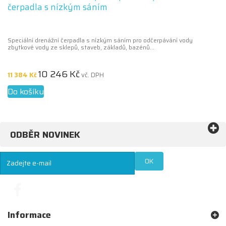
čerpadla s nízkým sáním
Speciální drenážní čerpadla s nízkým sáním pro odčerpávání vody
zbytkové vody ze sklepů, staveb, základů, bazénů...
10 246 Kč
11 384 Kč
vč. DPH
Do košíku
ODBĚR NOVINEK
OK
Informace