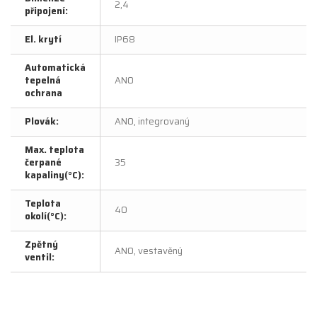
2,4
připojení:
El. krytí
IP68
Automatická
tepelná
ANO
ochrana
Plovák:
ANO, integrovaný
Max. teplota
čerpané
35
kapaliny(°C):
Teplota
40
okolí(°C):
Zpětný
ANO, vestavěný
ventil: