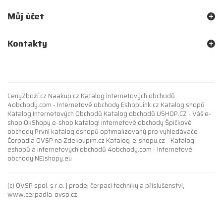
Můj účet
Kontakty
CenyZboží.cz
Naakup.cz
Katalog internetových obchodů
4obchody.com - Internetové obchody
EshopLink.cz
Katalog shopů
Katalog Internetových Obchodů
Katalog obchodů
USHOP.CZ - Váš e-
shop
OkShopy e-shop katalog!
internetové obchody
Špičkové
obchody
První
katalog eshopů
optimalizovaný pro vyhledávače
Čerpadla OVSP
na
Zdekoupim.cz
Katalog-e-shopu.cz - Katalog
eshopů a internetových obchodů
4obchody.com - Internetové
obchody
NEJshopy.eu
(c) OVSP spol. s r.o. | prodej čerpací techniky a příslušenství,
www.cerpadla-ovsp.cz