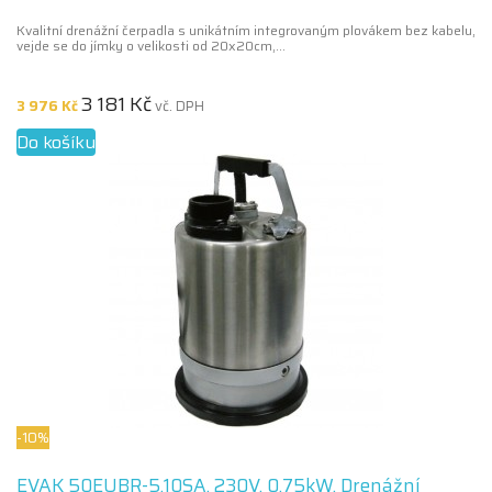
Kvalitní drenážní čerpadla s unikátním integrovaným plovákem bez kabelu,
vejde se do jímky o velikosti od 20x20cm,...
3 181 Kč
3 976 Kč
vč. DPH
Do košíku
-10%
EVAK 50EUBR-5.10SA, 230V, 0.75kW, Drenážní