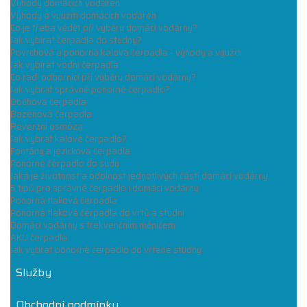
Výhody domácích vodáren
Výhody a využití domácích vodáren
Co je třeba vědět při výběru domácí vodárny?
Jak vybírat čerpadla do studny?
Povrchová a ponorná kalová čerpadla - výhody a využití
Jak vybírat vodní čerpadla
Co radí odborníci při výběru domácí vodárny?
Jak vybrat správné ponorné čerpadlo?
Oběhová čerpadla
Bazénová čerpadla
Reverzní osmóza
Jak vybrat kalové čerpadlo?
Fontány a jezírková čerpadla
Ponorné čerpadlo do sudu
Jaká je životnost a odolnost jednotlivých částí domácí vodárny
5 tipů pro správné čerpadlo i domácí vodárnu
Ponorná tlaková čerpadla
Ponorná tlaková čerpadla do vrtů a studní
Domácí vodárny s frekvenčním měničem
AKU čerpadla
Jak vybrat ponorné čerpadlo do vrtané studny
Služby
Obchodní podmínky