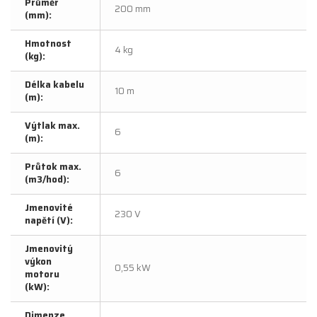
Průměr
200 mm
(mm):
Hmotnost
4 kg
(kg):
Délka kabelu
10 m
(m):
Výtlak max.
6
(m):
Průtok max.
6
(m3/hod):
Jmenovité
230 V
napětí (V):
Jmenovitý
výkon
0,55 kW
motoru
(kW):
Dimenze