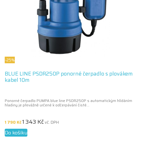
-25%
BLUE LINE PSDR250P ponorné čerpadlo s plovákem
kabel 10m
Ponorné čerpadlo PUMPA blue line PSDR250P s automatickým hlídáním
hladiny je převážně určené k odčerpávání čisté...
1 343 Kč
1 790 Kč
vč. DPH
Do košíku