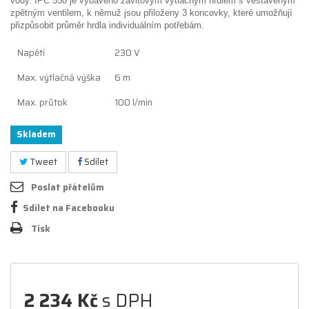
vody. IPC 550 je
vybaveno závitovým výtlačným hrdlem s vestavěným
zpětným ventilem, k němuž jsou
přiloženy 3 koncovky, které umožňují
přizpůsobit průměr hrdla individuálním potřebám.
Napětí
230 V
Max. výtlačná výška
6 m
Max. průtok
100 l/min
Skladem
Tweet
Sdílet
Poslat přátelům
Sdílet na Facebooku
Tisk
2 234 Kč
s DPH