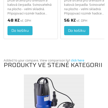
příze určená pro drenážní a
příze určená pro drenážní a
kalová čerpadla. Svinovatelná
kalová čerpadla. Svinovateln
na plocho - velmi skladná.
na plocho - velmi skladná.
Připojovací rozměr hadice...
Připojovací rozměr hadice...
48 Kč
56 Kč
vč. DPH
vč. DPH
Do košíku
Do košíku
Added to your compare, View comparison list
click here
PRODUKTY VE STEJNÉ KATEGORII