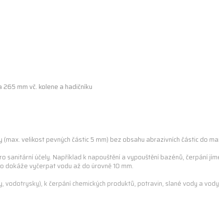
a 265 mm vč. kolene a hadičníku
y (max. velikost pevných částic 5 mm) bez obsahu abrazivních částic do max
ro sanitární účely. Například k napouštění a vypouštění bazénů, čerpání jím
lo dokáže vyčerpat vodu až do úrovně 10 mm.
vodotrysky), k čerpání chemických produktů, potravin, slané vody a vody 