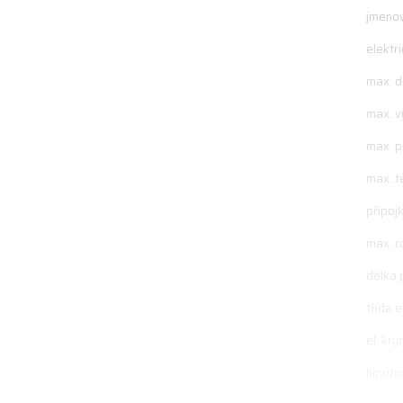
jmenov
elektri
max. d
max. v
max. p
max. t
přípoj
max. r
délka 
třída e
el. kryt
hmotno