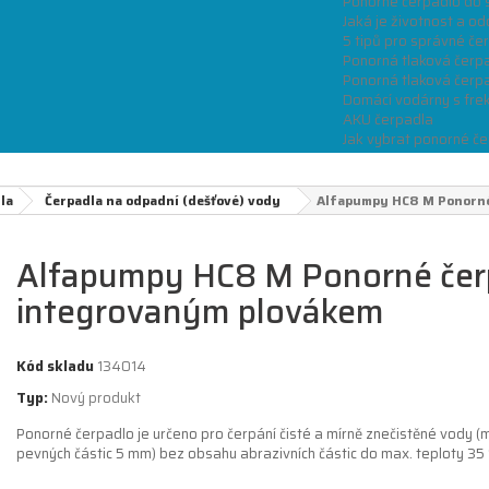
Ponorné čerpadlo do 
Jaká je životnost a od
5 tipů pro správné če
Ponorná tlaková čerp
Ponorná tlaková čerpa
Domácí vodárny s fre
AKU čerpadla
Jak vybrat ponorné če
la
Čerpadla na odpadní (dešťové) vody
Alfapumpy HC8 M Ponorné
Alfapumpy HC8 M Ponorné čer
integrovaným plovákem
Kód skladu
134014
Typ:
Nový produkt
Ponorné čerpadlo je určeno pro čerpání čisté a mírně znečistěné vody (m
pevných částic 5 mm) bez obsahu abrazivních částic do max. teploty 35 