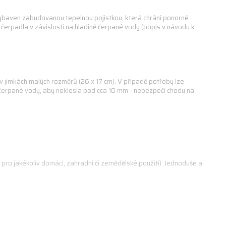
vybaven zabudovanou tepelnou pojistkou, která chrání ponorné
erpadla v závislosti na hladině čerpané vody (popis v návodu k
v jímkách malých rozměrů (26 x 17 cm). V případě potřeby lze
čerpané vody, aby neklesla pod cca 10 mm - nebezpečí chodu na
pro jakékoliv domácí, zahradní či zemědělské použití). Jednoduše a