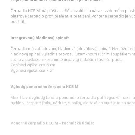
Čerpadlo HC8 M má plášť a skříň z kvalitního nárazuvzdorného plas
plastové čerpadlo proti přehřátí a přetížení. Ponorné čerpadlo je
použití).
Integrovaný hladinový spínač:
Čerpadlo má zabudovaný hladinový (plovákový) spínač. Nemůže tedy do
hladinový spínač vyřadit z provozu (uzamknout) ručním šoupátkem n
sucho a poškození keramické ucpávky či dalších částí čerpadla.
Zapínací výška: cca15 cm
Vypínací výška: cca 7 cm
Výhody ponorného čerpadla HC8 M:
Mezi hlavní výhody tohoto ponorného čerpadla patří vysoké maximální
rychle vyčerpáte jímky, nádrže, rybníky, ale také ho využijete na n
Ponorné čerpadlo HC8 M - technické údaje: