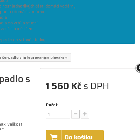
sudu
olnost jednotlivých částí domácí vodárny
rpadlo i domácí vodárnu
adla
dla do vrtů a studní
kvenčním měničem
rpadlo do vrtané studny
 čerpadlo s integrovaným plovákem
padlo s
1 560 Kč
s DPH
Počet
ax. velikost
°C.
Do košíku