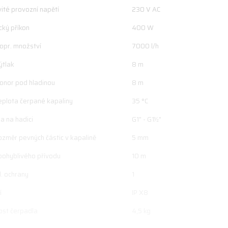
ité provozní napětí
230 V AC
cký příkon
400 W
opr. množství
7000 l/h
ýtlak
8 m
onor pod hladinou
8 m
eplota čerpané kapaliny
35 °C
ka na hadici
G1" - G1½"
ozměr pevných částic v kapalině
5 mm
pohyblivého přívodu
10 m
l. ochrany
1
í
IP X8
st čerpadla
4,5 kg