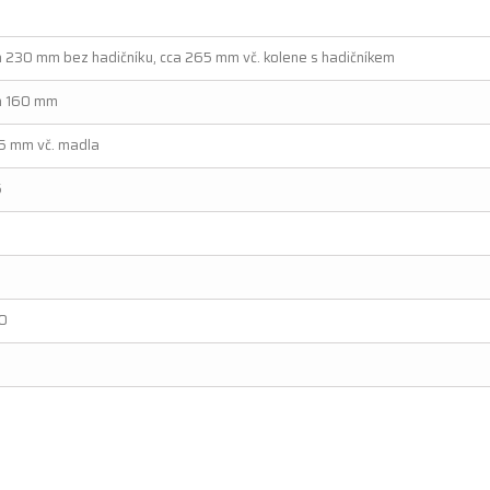
a 230 mm bez hadičníku, cca 265 mm vč. kolene s hadičníkem
a 160 mm
5 mm vč. madla
5
0