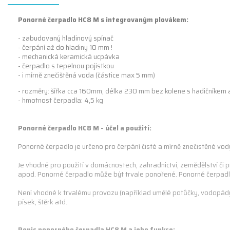
Ponorné čerpadlo HC8 M s integrovaným plovákem:
- zabudovaný hladinový spínač
- čerpání až do hladiny 10 mm !
- mechanická keramická ucpávka
- čerpadlo s tepelnou pojistkou
- i mírně znečištěná voda (částice max 5 mm)
- rozměry: šířka cca 160mm, délka 230 mm bez kolene s hadičníkem 
- hmotnost čerpadla: 4,5 kg
Ponorné čerpadlo HC8 M - účel a použití:
Ponorné čerpadlo je určeno pro čerpání čisté a mírně znečistěné vod
Je vhodné pro použití v domácnostech, zahradnictví, zemědělství či p
apod. Ponorné čerpadlo může být trvale ponořené. Ponorné čerpad
Není vhodné k trvalému provozu (například umělé potůčky, vodopády, 
písek, štěrk atd.
Popis ponorného čerpadla HC8 M a jeho funkce: