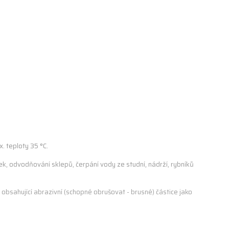
. teploty 35 °C.
ek, odvodňování sklepů, čerpání vody ze studní, nádrží, rybníků
obsahující abrazivní (schopné obrušovat - brusné) částice jako