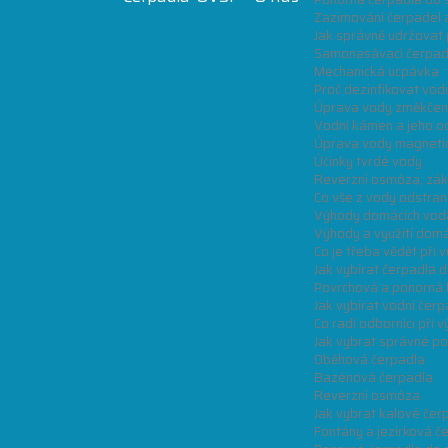
Zazimování čerpadel 
Jak správně udržovat 
Samonasávací čerpad
Mechanická ucpávka
Proč dezinfikovat vod
Úprava vody změkčen
Vodní kámen a jeho o
Úprava vody magneti
Účinky tvrdé vody
Reverzní osmóza, zákl
Co vše z vody odstraní 
Výhody domácích vod
Výhody a využití dom
Co je třeba vědět při
Jak vybírat čerpadla 
Povrchová a ponorná k
Jak vybírat vodní čerp
Co radí odborníci při
Jak vybrat správné p
Oběhová čerpadla
Bazénová čerpadla
Reverzní osmóza
Jak vybrat kalové čer
Fontány a jezírková č