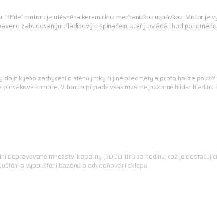
tu. Hřídel motoru je utěsněna keramickou mechanickou ucpávkou. Motor je 
 vybaveno zabudovaným hladinovým spínačem, který ovládá chod ponorného č
jít k jeho zachycení o stěnu jímky či jiné předměty a proto ho lze použít 
a plovákové komoře. V tomto případě však musíme pozorně hlídat hladinu 
 dopravované množství kapaliny (7000 litrů za hodinu, což je dostačující 
apouštění a vypouštění bazénů a odvodňování sklepů.