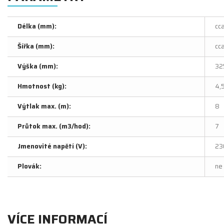
Délka (mm):
cc
Šířka (mm):
cc
Výška (mm):
32
Hmotnost (kg):
4,
Výtlak max. (m):
8
Průtok max. (m3/hod):
7
Jmenovité napětí (V):
23
Plovák:
ne
VÍCE INFORMACÍ