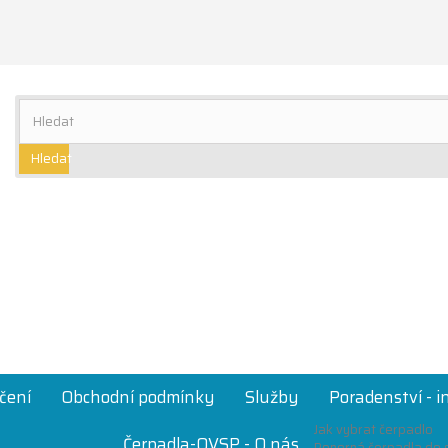
Hledat
čení
Obchodní podmínky
Služby
Poradenství - 
Jak vybrat čerpadlo
Čerpadla-OVSP - O nás
Ponorná čerpadla do s