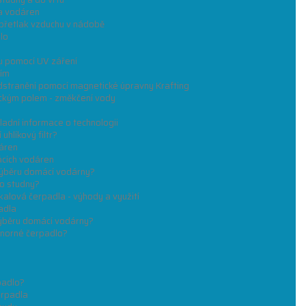
a vodáren
přetlak vzduchu v nádobě
lo
u pomocí UV záření
ím
dstranění pomocí magnetické úpravny Krafting
ckým polem - změkčení vody
adní informace o technologii
uhlíkový filtr?
áren
ácích vodáren
 výběru domácí vodárny?
do studny?
alová čerpadla - výhody a využití
adla
 výběru domácí vodárny?
onorné čerpadlo?
padlo?
erpadla