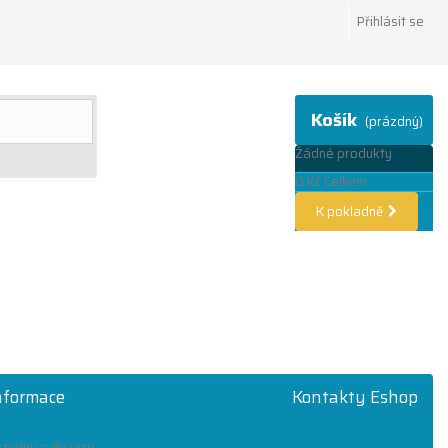
Přihlásit se
Košík
(prázdný)
Žádné produkty
0 Kč
Celkem
K pokladně
informace
Kontakty Eshop
tudny a do vrtu