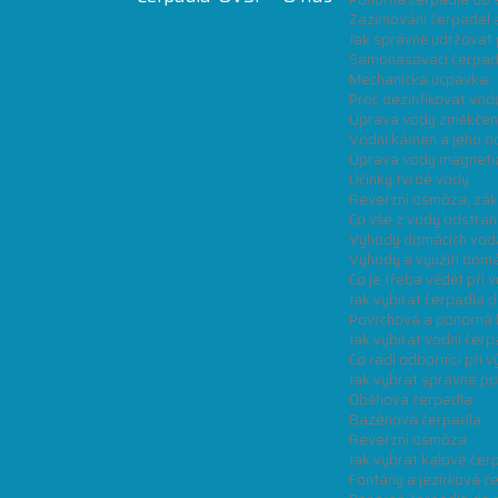
Zazimování čerpadel 
Jak správně udržovat 
Samonasávací čerpad
Mechanická ucpávka
Proč dezinfikovat vod
Úprava vody změkčen
Vodní kámen a jeho o
Úprava vody magneti
Účinky tvrdé vody
Reverzní osmóza, zákl
Co vše z vody odstraní 
Výhody domácích vod
Výhody a využití dom
Co je třeba vědět při
Jak vybírat čerpadla 
Povrchová a ponorná k
Jak vybírat vodní čerp
Co radí odborníci při
Jak vybrat správné p
Oběhová čerpadla
Bazénová čerpadla
Reverzní osmóza
Jak vybrat kalové čer
Fontány a jezírková č