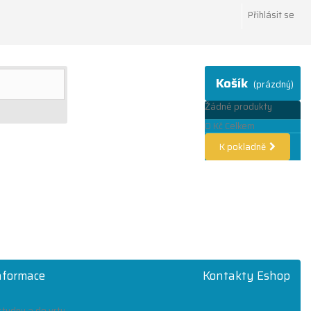
Přihlásit se
Košík
(prázdný)
Žádné produkty
0 Kč
Celkem
K pokladně
informace
Kontakty Eshop
tudny a do vrtu