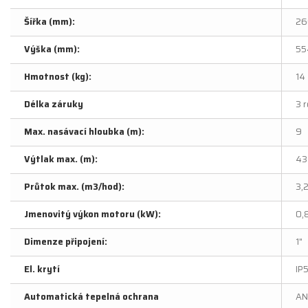
Šířka (mm):
26
Výška (mm):
55
Hmotnost (kg):
14
Délka záruky
3 
Max. nasávací hloubka (m):
9
Výtlak max. (m):
43
Průtok max. (m3/hod):
3,
Jmenovitý výkon motoru (kW):
0,
Dimenze připojení:
1"
El. krytí
IP
Automatická tepelná ochrana
AN