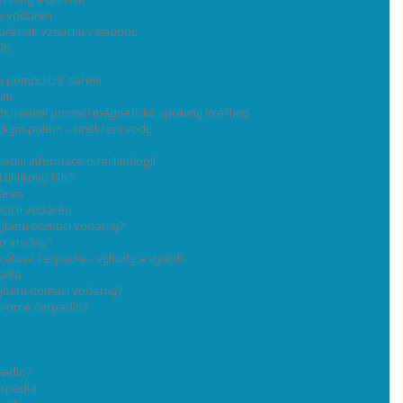
a vodáren
přetlak vzduchu v nádobě
lo
u pomocí UV záření
ím
dstranění pomocí magnetické úpravny Krafting
ckým polem - změkčení vody
adní informace o technologii
uhlíkový filtr?
áren
ácích vodáren
 výběru domácí vodárny?
do studny?
alová čerpadla - výhody a využití
adla
 výběru domácí vodárny?
onorné čerpadlo?
padlo?
erpadla