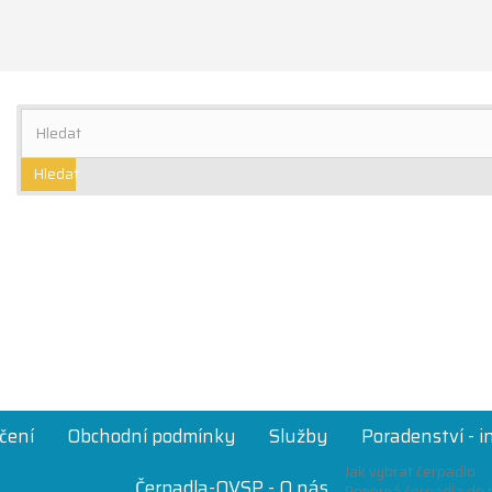
Hledat
čení
Obchodní podmínky
Služby
Poradenství - 
Jak vybrat čerpadlo
Čerpadla-OVSP - O nás
Ponorná čerpadla do s