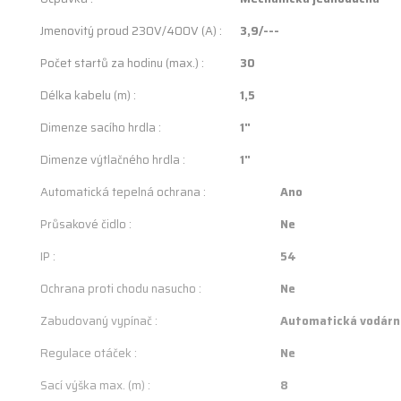
Jmenovitý proud 230V/400V (A) :
3,9/---
Počet startů za hodinu (max.) :
30
Délka kabelu (m) :
1,5
Dimenze sacího hrdla :
1"
Dimenze výtlačného hrdla :
1"
Automatická tepelná ochrana :
Ano
Průsakové čidlo :
Ne
IP :
54
Ochrana proti chodu nasucho :
Ne
Zabudovaný vypínač :
Automatická vodárn
Regulace otáček :
Ne
Sací výška max. (m) :
8