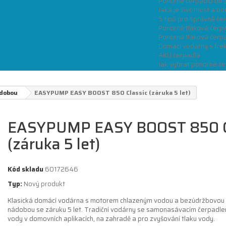
Ponorné čerpadlo do 
Jaká je životnost a od
5 tipů pro správné če
Ponorná tlaková čerp
Ponorná tlaková čerpa
Domácí vodárny s fre
AKU čerpadla
Jak vybrat ponorné če
ádobou
EASYPUMP EASY BOOST 850 Classic (záruka 5 let)
EASYPUMP EASY BOOST 850 C
(záruka 5 let)
Kód skladu
60172646
Typ:
Nový produkt
Klasická domácí vodárna s motorem chlazeným vodou a bezúdržbovou 
nádobou se záruku 5 let. Tradiční vodárny se samonasávacím čerpadle
vody v domovních aplikacích, na zahradě a pro zvyšování tlaku vody.