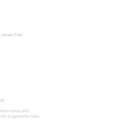
záruku 5 let
táž
táčení rotoru atd.
cího a vypínacího tlaku