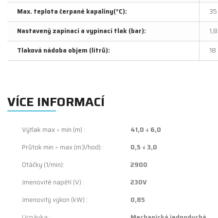
Max. teplota čerpané kapaliny(°C):
35
Nastavený zapínací a vypínací tlak (bar):
1,8
Tlaková nádoba objem (litrů):
18
VÍCE INFORMACÍ
Výtlak max ÷ min (m) :
41,0 ÷ 6,0
Průtok min ÷ max (m3/hod) :
0,5 ÷ 3,0
Otáčky (1/min):
2900
Jmenovité napětí (V) :
230V
Jmenovitý výkon (kW) :
0,85
Ucpávka :
Mechanická jednoduchá