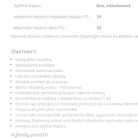
Zpětná klapka :
Ano, zabudovaná
Maximální teplota čerpaného média (°C) :
35
Maximální teplota okolí (°C) :
35
Klasická domácí vodárna s motorem chlazeným vodou a nádobou se 
Vlastnosti
Kompaktní rozměry
Jednoduchá instalace
Inovované samonasávání
Unikátní provedení nádoby
Snadné uvedení do provozu
Motor chlazený vodou - tišší provoz
Patentované vertikální připojení tlakové nádoby
Bezúdržbová nádoba s membránou a zárukou 5 let
Otočná sací přípojka pro omezení pnutí potrubí a snadnou demon
Integrovaný filtr proti nečistotám
Univerzální montážní klíč pro kontrolu filtru, vypouštění, kontrolu o
Klasický tlakovový spínač umožňující individuální nastavení zapína
Integrovaná zpětná klapka
Výhody použití