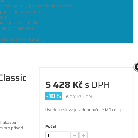
sudu
olnost jednotlivých částí domácí vodárny
rpadlo i domácí vodárnu
adla
dla do vrtů a studní
kvenčním měničem
rpadlo do vrtané studny
lassic
5 428 Kč
s DPH
-10%
6 031 Kč
s DPH
Uvedená sleva je z doporučené MO ceny
tlakovou
Počet
m pro přívod