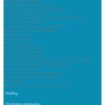
Výhody domácích vodáren
Výhody a využití domácích vodáren
Co je třeba vědět při výběru domácí vodárny?
Jak vybírat čerpadla do studny?
Povrchová a ponorná kalová čerpadla - výhody a využití
Jak vybírat vodní čerpadla
Co radí odborníci při výběru domácí vodárny?
Jak vybrat správné ponorné čerpadlo?
Oběhová čerpadla
Bazénová čerpadla
Reverzní osmóza
Jak vybrat kalové čerpadlo?
Fontány a jezírková čerpadla
Ponorné čerpadlo do sudu
Jaká je životnost a odolnost jednotlivých částí domácí vodárny
5 tipů pro správné čerpadlo i domácí vodárnu
Ponorná tlaková čerpadla
Ponorná tlaková čerpadla do vrtů a studní
Domácí vodárny s frekvenčním měničem
AKU čerpadla
Jak vybrat ponorné čerpadlo do vrtané studny
Služby
Obchodní podmínky