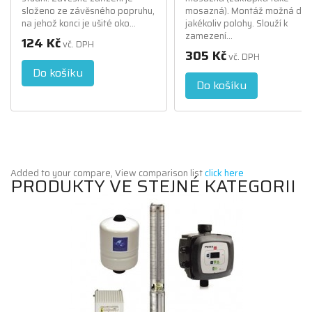
složeno ze závěsného popruhu,
mosazná). Montáž možná do
na jehož konci je ušité oko...
jakékoliv polohy. Slouží k
zamezení...
124 Kč
vč. DPH
305 Kč
vč. DPH
Do košíku
Do košíku
Added to your compare, View comparison list
click here
PRODUKTY VE STEJNÉ KATEGORII