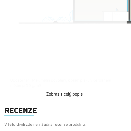
Upozornění: Maximální povolený obsah písku v čerpaném
médiu je 50 g/m3.
RECENZE
V této chvíli zde není žádná recenze produktu.