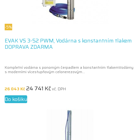
-5%
EVAK VS 3-52 PWM, Vodárna s konstantním tlakem
DOPRAVA ZDARMA
Kompletní vodárna s ponorným čerpadlem a konstantním tlakemVodárny
s moderními vícestupňovým celonerezovým...
24 741 Kč
26 043 Kč
vč. DPH
Do košíku