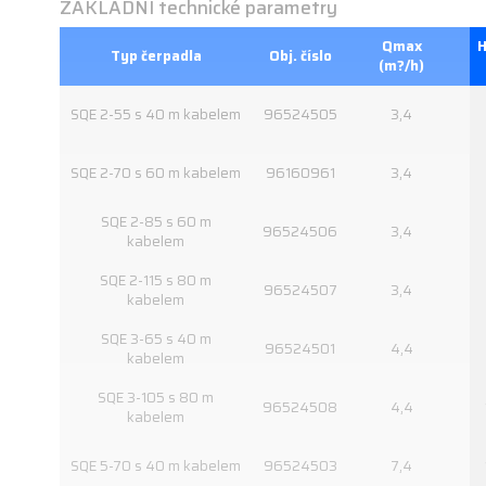
ZÁKLADNÍ technické parametry
Qmax
Typ čerpadla
Obj. číslo
(m?/h)
SQE 2-55 s 40 m kabelem
96524505
3,4
SQE 2-70 s 60 m kabelem
96160961
3,4
SQE 2-85 s 60 m
96524506
3,4
kabelem
SQE 2-115 s 80 m
96524507
3,4
kabelem
SQE 3-65 s 40 m
96524501
4,4
kabelem
SQE 3-105 s 80 m
96524508
4,4
kabelem
SQE 5-70 s 40 m kabelem
96524503
7,4