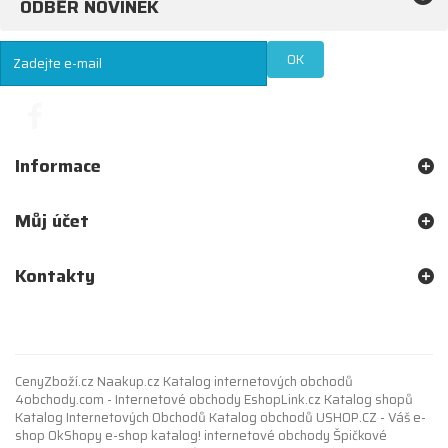
ODBĚR NOVINEK
OK
Informace
Můj účet
Kontakty
CenyZboží.cz
Naakup.cz
Katalog internetových obchodů
4obchody.com - Internetové obchody
EshopLink.cz
Katalog shopů
Katalog Internetových Obchodů
Katalog obchodů
USHOP.CZ - Váš e-
shop
OkShopy e-shop katalog!
internetové obchody
Špičkové