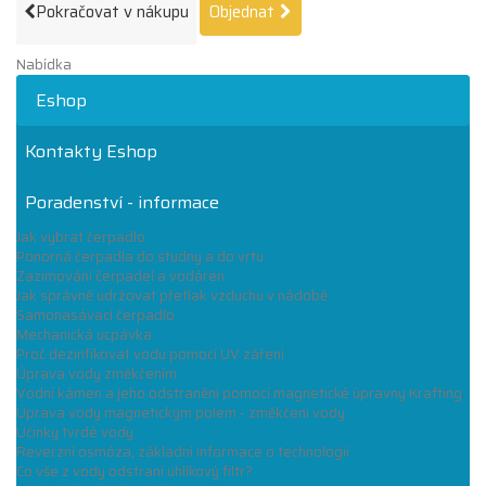
Pokračovat v nákupu
Objednat
Nabídka
Eshop
Kontakty Eshop
Poradenství - informace
Jak vybrat čerpadlo
Ponorná čerpadla do studny a do vrtu
Zazimování čerpadel a vodáren
Jak správně udržovat přetlak vzduchu v nádobě
Samonasávací čerpadlo
Mechanická ucpávka
Proč dezinfikovat vodu pomocí UV záření
Úprava vody změkčením
Vodní kámen a jeho odstranění pomocí magnetické úpravny Krafting
Úprava vody magnetickým polem - změkčení vody
Účinky tvrdé vody
Reverzní osmóza, základní informace o technologii
Co vše z vody odstraní uhlíkový filtr?