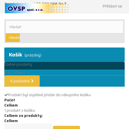
Zavolejte nám:
+420 702 288 047
Přihlásit se
Hledat
Košík
(prázdný)
Žádné produkty
0 Kč
Celkem
K pokladně
Produkt byl úspěšně přidán do nákupního košíku
Počet
Celkem
1 produkt v košíku.
Celkem za produkty:
Celkem