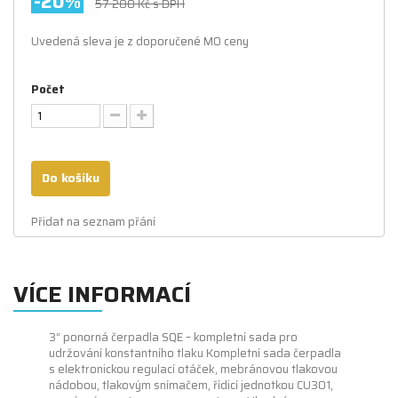
-20%
57 280 Kč
s DPH
Uvedená sleva je z doporučené MO ceny
Počet
Do košíku
Přidat na seznam přání
VÍCE INFORMACÍ
3“ ponorná čerpadla SQE – kompletní sada pro
udržování konstantního tlaku Kompletní sada čerpadla
s elektronickou regulací otáček, mebránovou tlakovou
nádobou, tlakovým snímačem, řídicí jednotkou CU301,