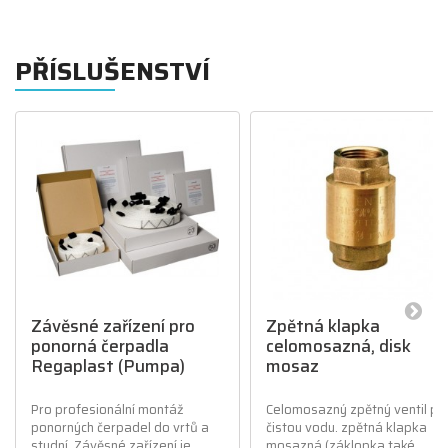
PŘÍSLUŠENSTVÍ
Závěsné zařízení pro
Zpětná klapka
ponorná čerpadla
celomosazná, disk
Regaplast (Pumpa)
mosaz
Pro profesionální montáž
Celomosazný zpětný ventil pr
ponorných čerpadel do vrtů a
čistou vodu. zpětná klapka
studní. Závěsné zařízení je
mosazná (záklopka také