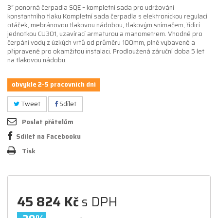
3“ ponorná čerpadla SQE – kompletní sada pro udržování
konstantního tlaku Kompletní sada čerpadla s elektronickou regulací
otáček, mebránovou tlakovou nádobou, tlakovým snímačem, řídicí
jednotkou CU301, uzavírací armaturou a manometrem. Vhodné pro
čerpání vody z úzkých vrtů od průměru 100mm, plně vybavené a
připravené pro okamžitou instalaci. Prodloužená záruční doba 5 let
na tlakovou nádobu.
obvykle 2-5 pracovních dní
Tweet
Sdílet
Poslat přátelům
Sdílet na Facebooku
Tisk
45 824 Kč
s DPH