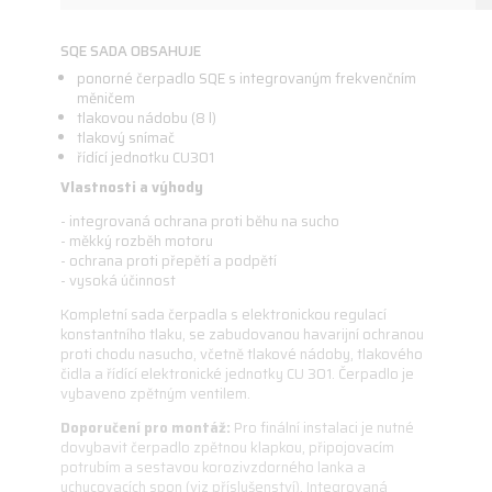
SQE SADA OBSAHUJE
ponorné čerpadlo SQE s integrovaným frekvenčním
měničem
tlakovou nádobu (8 l)
tlakový snímač
řídící jednotku CU301
Vlastnosti a výhody
- integrovaná ochrana proti běhu na sucho
- měkký rozběh motoru
- ochrana proti přepětí a podpětí
- vysoká účinnost
Kompletní sada čerpadla s elektronickou regulací
konstantního tlaku, se zabudovanou havarijní ochranou
proti chodu nasucho, včetně tlakové nádoby, tlakového
čidla a řídící elektronické jednotky CU 301. Čerpadlo je
vybaveno zpětným ventilem.
Doporučení pro montáž:
Pro finální instalaci je nutné
dovybavit čerpadlo zpětnou klapkou, připojovacím
potrubím a sestavou korozivzdorného lanka a
uchycovacích spon (viz příslušenství). Integrovaná