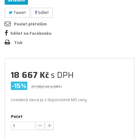
Skladem
Tweet
Sdílet
Poslat přátelům
Sdílet na Facebooku
Tisk
18 667 Kč
s DPH
-15%
21 962 Kč
s DPH
Uvedená sleva je z doporučené MO ceny
Počet