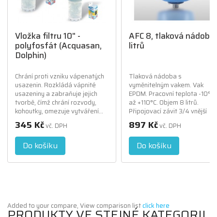
Vložka filtru 10" -
AFC 8, tlaková nádoba
polyfosfát (Acquasan,
litrů
Dolphin)
Chrání proti vzniku vápenatých
Tlaková nádoba s
usazenin. Rozkládá vápnité
vyměnitelným vakem. Vak
usazeniny a zabraňuje jejich
EPDM. Pracovní teplota -10°C
tvorbě, čímž chrání rozvody,
až +110°C. Objem 8 litrů.
kohoutky, omezuje vytváření...
Připojovací závit 3/4 vnější
345 Kč
897 Kč
vč. DPH
vč. DPH
Do košíku
Do košíku
Added to your compare, View comparison list
click here
PRODUKTY VE STEJNÉ KATEGORII