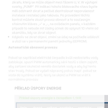
zkratu, který se může objevit mezi fázemi U, V, W výstupní
svorky „PUMP“. Při indikaci tohoto blokovacího stavu byste
měli odstranit zkrat a pečlivě zkontrolovat neporušenost
instalace i instalaci jako takovou. Po provedení těchto
kontrol můžete zkusit provoz obnovit a to současným
stisknutím kláves „+“ a „-„ na ovládacím panelu, v každém
případě to nebude mít žádný účinek do uplynutí 10 vteřin od
okamžiku, kdy se zkrat objevil.
Kdykoliv se zkrat objeví, změní se údaj na počítadle událostí
a uloží se v permanentní paměti jednotky (EEPROM).
Automatické obnovení provozu
Pokud se například elektrické čerpadlo kvůli nedostatku vody
zablokuje, spustí PWM automaticky sérii testů s cílem zajistit,
aby zařízení skutečně nemělo dostatek vody a aby byl tento
stav trvalý. Pokud se vydaří nápravný pokus (např. pokud se
voda do systému vrátí), testy se ukončí a PWM se vrátí k
normálnímu provozu