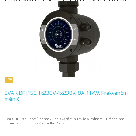
-12%
EVAK DPI 15S, 1x230V~1x230V, 8A, 1.1kW, Frekvenční
měnič
EVAK DPI jsou první jednotky na světě typu "vše v jednom". Určeno pro
ponorná i povrchová čerpadla. Zajistí...