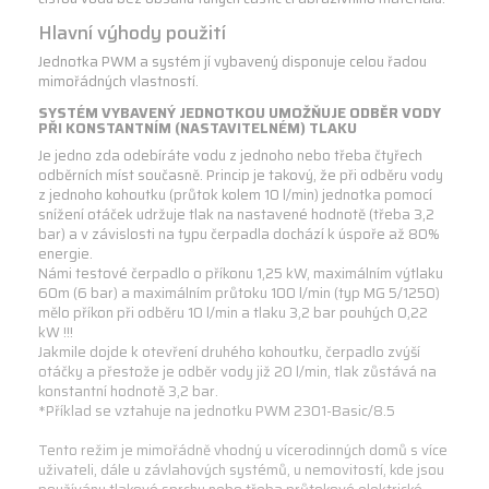
Hlavní výhody použití
Jednotka PWM a systém jí vybavený disponuje celou řadou
mimořádných vlastností.
SYSTÉM VYBAVENÝ JEDNOTKOU UMOŽŇUJE ODBĚR VODY
PŘI KONSTANTNÍM (NASTAVITELNÉM) TLAKU
Je jedno zda odebíráte vodu z jednoho nebo třeba čtyřech
odběrních míst současně. Princip je takový, že při odběru vody
z jednoho kohoutku (průtok kolem 10 l/min) jednotka pomocí
snížení otáček udržuje tlak na nastavené hodnotě (třeba 3,2
bar) a v závislosti na typu čerpadla dochází k úspoře až 80%
energie.
Námi testové čerpadlo o příkonu 1,25 kW, maximálním výtlaku
60m (6 bar) a maximálním průtoku 100 l/min (typ MG 5/1250)
mělo příkon při odběru 10 l/min a tlaku 3,2 bar pouhých 0,22
kW !!!
Jakmile dojde k otevření druhého kohoutku, čerpadlo zvýší
otáčky a přestože je odběr vody již 20 l/min, tlak zůstává na
konstantní hodnotě 3,2 bar.
*Příklad se vztahuje na jednotku PWM 2301-Basic/8.5
Tento režim je mimořádně vhodný u vícerodinných domů s více
uživateli, dále u závlahových systémů, u nemovitostí, kde jsou