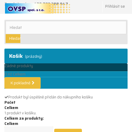
Zavolejte nám:
+420 702 288 047
Přihlásit se
Hledat
Košík
(prázdný)
Žádné produkty
0 Kč
Celkem
K pokladně
Produkt byl úspěšně přidán do nákupního košíku
Počet
Celkem
1 produkt v košíku.
Celkem za produkty:
Celkem