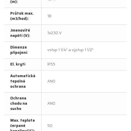
(m):
Průtok max.
18
(m3/hod):
Jmenovité
1x230 V
napětí (V):
Dimenze
vstup 1 1/4" a výstup 1 1/2"
připojení:
El. krytí
IP55
Automatická
tepelná
ANO
ochrana
Ochrana
chodu na
ANO
sucho
Max. teplota
čerpané
50
kapaliny(°C):