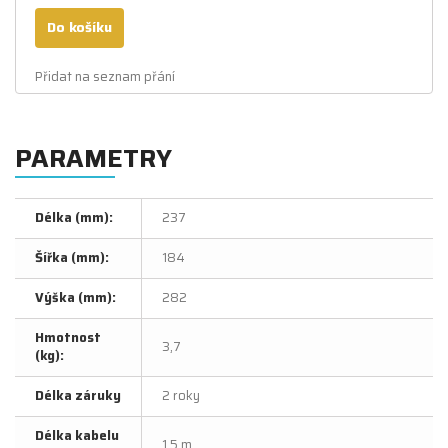
Do košíku
Přidat na seznam přání
PARAMETRY
Délka (mm):
237
Šířka (mm):
184
Výška (mm):
282
Hmotnost
3,7
(kg):
Délka záruky
2 roky
Délka kabelu
1,5 m