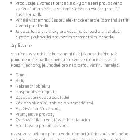
Prodlužuje životnost čerpadla díky omezení proudového
zatížení při rozběhu a snížení zátěže na všechny rotující
části čerpadla
Přináší významnou úsporu elektrické energie (pomáhá šetřit
životní prostředí)
Je použitelná prakticky pro všechna čerpadla a instalační
systémy vyhovující provozním parametrům jednotky
Aplikace
Systém PWM udržuje konstantní tlak jak povrchvého tak
ponorného čerpadla změnou frekvence rotace čerpadla.
Použití jednotky je vhodné pro naprostou většinu instalací.
Domy
Byty
Rekreační objekty
Hospodářské objekty
Zásobování vodou ze studní
Závlaha skleníků, zahrad a v zemědělství
Využívání dešťové vody
Průmyslové provozy
Zvyšování tlaku ve stávajícíh instalacích
Atestováno pro pitnou vodu
PWM lze využít pro pitnou vodu, domácí (užitkovou) vodu nebo
čistou vodu bez obsahu tuhých částic či abrazivního materiálu.