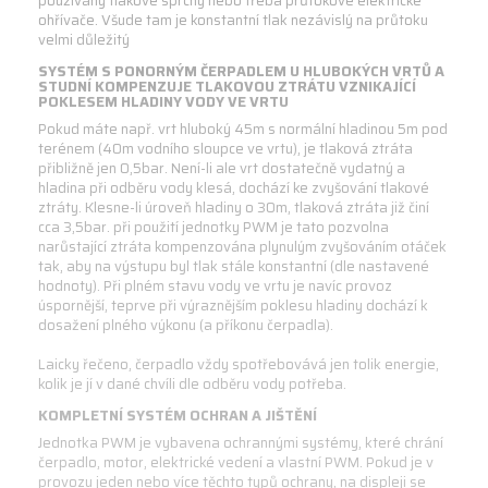
používány tlakové sprchy nebo třeba průtokové elektrické
ohřívače. Všude tam je konstantní tlak nezávislý na průtoku
velmi důležitý
SYSTÉM S PONORNÝM ČERPADLEM U HLUBOKÝCH VRTŮ A
STUDNÍ KOMPENZUJE TLAKOVOU ZTRÁTU VZNIKAJÍCÍ
POKLESEM HLADINY VODY VE VRTU
Pokud máte např. vrt hluboký 45m s normální hladinou 5m pod
terénem (40m vodního sloupce ve vrtu), je tlaková ztráta
přibližně jen 0,5bar. Není-li ale vrt dostatečně vydatný a
hladina při odběru vody klesá, dochází ke zvyšování tlakové
ztráty. Klesne-li úroveň hladiny o 30m, tlaková ztráta již činí
cca 3,5bar. při použití jednotky PWM je tato pozvolna
narůstající ztráta kompenzována plynulým zvyšováním otáček
tak, aby na výstupu byl tlak stále konstantní (dle nastavené
hodnoty). Při plném stavu vody ve vrtu je navíc provoz
úspornější, teprve při výraznějším poklesu hladiny dochází k
dosažení plného výkonu (a příkonu čerpadla).
Laicky řečeno, čerpadlo vždy spotřebovává jen tolik energie,
kolik je jí v dané chvíli dle odběru vody potřeba.
KOMPLETNÍ SYSTÉM OCHRAN A JIŠTĚNÍ
Jednotka PWM je vybavena ochrannými systémy, které chrání
čerpadlo, motor, elektrické vedení a vlastní PWM. Pokud je v
provozu jeden nebo více těchto typů ochrany, na displeji se