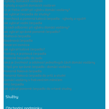
Výhody domácích vodáren
Výhody a využití domácích vodáren
Co je třeba vědět při výběru domácí vodárny?
Jak vybírat čerpadla do studny?
Povrchová a ponorná kalová čerpadla - výhody a využití
Jak vybírat vodní čerpadla
Co radí odborníci při výběru domácí vodárny?
Jak vybrat správné ponorné čerpadlo?
Oběhová čerpadla
Bazénová čerpadla
Reverzní osmóza
Jak vybrat kalové čerpadlo?
Fontány a jezírková čerpadla
Ponorné čerpadlo do sudu
Jaká je životnost a odolnost jednotlivých částí domácí vodárny
5 tipů pro správné čerpadlo i domácí vodárnu
Ponorná tlaková čerpadla
Ponorná tlaková čerpadla do vrtů a studní
Domácí vodárny s frekvenčním měničem
AKU čerpadla
Jak vybrat ponorné čerpadlo do vrtané studny
Služby
Obchodní podmínky