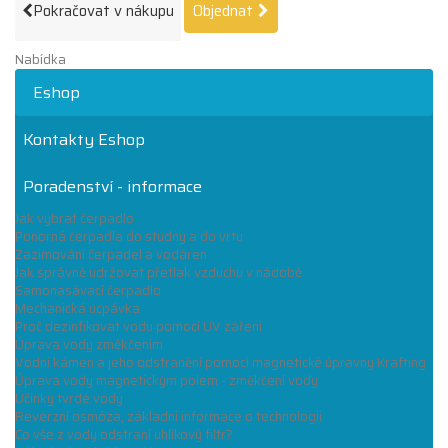
Pokračovat v nákupu
Objednat
Nabídka
Eshop
Kontakty Eshop
Poradenství - informace
Jak vybrat čerpadlo
Ponorná čerpadla do studny a do vrtu
Zazimování čerpadel a vodáren
Jak správně udržovat přetlak vzduchu v nádobě
Samonasávací čerpadlo
Mechanická ucpávka
Proč dezinfikovat vodu pomocí UV záření
Úprava vody změkčením
Vodní kámen a jeho odstranění pomocí magnetické úpravny Krafting
Úprava vody magnetickým polem - změkčení vody
Účinky tvrdé vody
Reverzní osmóza, základní informace o technologii
Co vše z vody odstraní uhlíkový filtr?