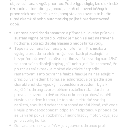
objeví ochrana s vyšší prioritou. Podle typu chyby lze elektrické
čerpadlo automaticky vypnout, ale při obnovení běžných
provozních podmínek lze chybový stav anulovat a to buďto
ručně okamžitě nebo automaticky po jisté přednastavené
době.
Ochrana proti chodu nasucho: V případě nulového průtoku
systém vypne čerpadlo. Pokud je tlak nižší než nastavená
hodnota, zobrazí displej hlášení o nedostatku vody.
Tepelná ochrana (ochrana proti přehřátí): Pro indikaci
výskytu proudu na elektrických svorkách přesahujícího
bezpečnou úroveň a způsobujícího zahřátí svorky nad 45şC
se zobrazí na displeji nápisy „oF“ nebo „ot“. To znamená, že
po zchlazení svorek je možné elektrické čerpadlo
restartovat. Tato ochranná funkce funguje na následujícím
principu: vzhledem k tomu, že jednofázová čerpadla jsou
charakteristická vysokým spouštěcím proudem, byla k
zajištění ochrany svorek během rozběhu i standardního
provozu zavedena dvě odlišná ochranná prahová napětí.
Navíc: vzhledem k tomu, že teplota elektrické svorky
narůstá, spouštěcí ochranné prahové napětí klesá, což vede
k vyšší pravděpodobnosti odpojení nadproudu v případě, že
se uživatel pokusí rozběhnout jednofázový motor, když jsou
jeho svorky horké.
Ochrana proti zkratu: PWM je vybaven ochranou proti