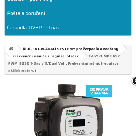
Pošta a doručení
Čerpadla-OVSP - O nás
ŘÍDÍCÍ A OVLÁDACÍ SYSTÉMY pro čerpadla a vodárny
Frekvenční měniče s regulací otáček
EASYPUMP EASY
PWM II 230 1-Basic 11/Dual Volt, Frekvenční měnič (regulace
otáček motoru)
DOPRAVA
ZDARMA