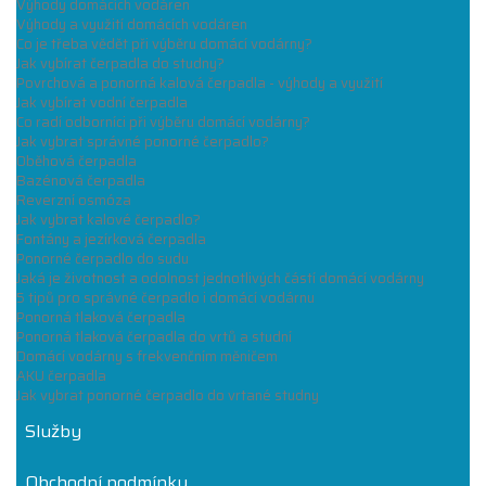
Výhody domácích vodáren
Výhody a využití domácích vodáren
Co je třeba vědět při výběru domácí vodárny?
Jak vybírat čerpadla do studny?
Povrchová a ponorná kalová čerpadla - výhody a využití
Jak vybírat vodní čerpadla
Co radí odborníci při výběru domácí vodárny?
Jak vybrat správné ponorné čerpadlo?
Oběhová čerpadla
Bazénová čerpadla
Reverzní osmóza
Jak vybrat kalové čerpadlo?
Fontány a jezírková čerpadla
Ponorné čerpadlo do sudu
Jaká je životnost a odolnost jednotlivých částí domácí vodárny
5 tipů pro správné čerpadlo i domácí vodárnu
Ponorná tlaková čerpadla
Ponorná tlaková čerpadla do vrtů a studní
Domácí vodárny s frekvenčním měničem
AKU čerpadla
Jak vybrat ponorné čerpadlo do vrtané studny
Služby
Obchodní podmínky