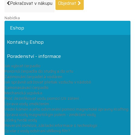
Pokračovat v nákupu
Objednat
Nabídka
Eshop
Kontakty Eshop
Poradenství - informace
Jak vybrat čerpadlo
Ponorná čerpadla do studny a do vrtu
Zazimování čerpadel a vodáren
Jak správně udržovat přetlak vzduchu v nádobě
Samonasávací čerpadlo
Mechanická ucpávka
Proč dezinfikovat vodu pomocí UV záření
Úprava vody změkčením
Vodní kámen a jeho odstranění pomocí magnetické úpravny Krafting
Úprava vody magnetickým polem - změkčení vody
Účinky tvrdé vody
Reverzní osmóza, základní informace o technologii
Co vše z vody odstraní uhlíkový filtr?