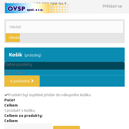
Zavolejte nám:
+420 702 288 047
Přihlásit se
Hledat
Košík
(prázdný)
Žádné produkty
0 Kč
Celkem
K pokladně
Produkt byl úspěšně přidán do nákupního košíku
Počet
Celkem
1 produkt v košíku.
Celkem za produkty:
Celkem