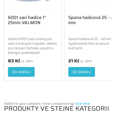
6001 sací hadice 1"
Spona hadicová 25 - 4
25mm VALMON
mm
Hadice 6001 jsou určeny pro
Spona hadicová 25 - 40 mm
sání a transport kapalin, ideální
Vyobrazené foto je pouze
pro čerpací techniku, použití v
ilustrační.
běžných podmínkách.
83 Kč
21 Kč
vč. DPH
vč. DPH
Do košíku
Do košíku
Added to your compare, View comparison list
click here
PRODUKTY VE STEJNÉ KATEGORII