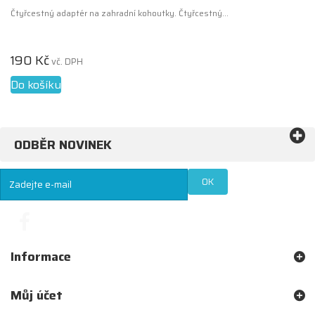
Čtyřcestný adaptér na zahradní kohoutky. Čtyřcestný...
190 Kč
vč. DPH
Do košíku
ODBĚR NOVINEK
OK
Informace
Můj účet