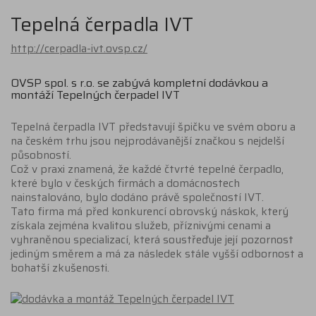
Tepelná čerpadla IVT
http://cerpadla-ivt.ovsp.cz/
OVSP spol. s r.o. se zabývá kompletní dodávkou a
montáží Tepelných čerpadel IVT
Tepelná čerpadla IVT představují špičku ve svém oboru a
na českém trhu jsou nejprodávanější značkou s nejdelší
působností.
Což v praxi znamená, že každé čtvrté tepelné čerpadlo,
které bylo v českých firmách a domácnostech
nainstalováno, bylo dodáno právě společností IVT.
Tato firma má před konkurencí obrovský náskok, který
získala zejména kvalitou služeb, příznivými cenami a
vyhraněnou specializací, která soustřeďuje její pozornost
jediným směrem a má za následek stále vyšší odbornost a
bohatší zkušenosti.