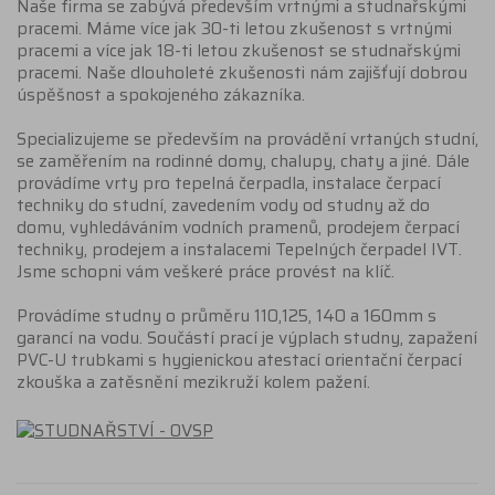
Naše firma se zabývá především vrtnými a studnařskými
pracemi. Máme více jak 30-ti letou zkušenost s vrtnými
pracemi a více jak 18-ti letou zkušenost se studnařskými
pracemi. Naše dlouholeté zkušenosti nám zajišťují dobrou
úspěšnost a spokojeného zákazníka.
Specializujeme se především na provádění vrtaných studní,
se zaměřením na rodinné domy, chalupy, chaty a jiné. Dále
provádíme vrty pro tepelná čerpadla, instalace čerpací
techniky do studní, zavedením vody od studny až do
domu, vyhledáváním vodních pramenů, prodejem čerpací
techniky, prodejem a instalacemi Tepelných čerpadel IVT.
Jsme schopni vám veškeré práce provést na klíč.
Provádíme studny o průměru 110,125, 140 a 160mm s
garancí na vodu. Součástí prací je výplach studny, zapažení
PVC-U trubkami s hygienickou atestací orientační čerpací
zkouška a zatěsnění mezikruží kolem pažení.