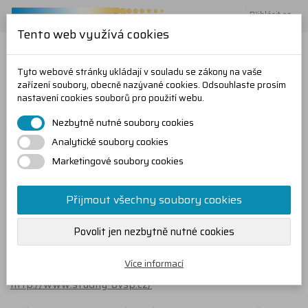
Přihlásit se
Tento web využívá cookies
Tyto webové stránky ukládají v souladu se zákony na vaše
zařízení soubory, obecně nazývané cookies. Odsouhlaste prosím
nastavení cookies souborů pro použití webu.
Košík
(prázdný)
Nezbytně nutné soubory cookies
Analytické soubory cookies
NABÍDKA
Marketingové soubory cookies
Přijmout všechny soubory cookies
Služby
Povolit jen nezbytně nutné cookies
STUDNAŘSTVÍ - OVSP
Více informací
http://www.studny-ovsp.cz/